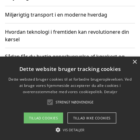
Miljørigtig transport i en moderne hverdag
Hvordan teknologi i fremtiden kan revolutionere din
kørsel
Sådan får du hurtig generhvervelse af kørekort og
×
kører mere miljøvenligt
Dette website bruger tracking cookies
Dette websted bruger cookies til at forbedre brugeroplevelsen. Ved
Sådan lærer du miljørigtig kørsel hos en køreskole i
at bruge vores hjemmeside accepterer du alle cookies i
Gentofte
overensstemmelse med vores cookiepolitik.
Detaljer
STRENGT NØDVENDIGE
Copyright 2026 - Pilanto Aps
TILLAD COOKIES
TILLAD IKKE COOKIES
Om / kontakt
Blog
Betingelser
VIS DETALJER