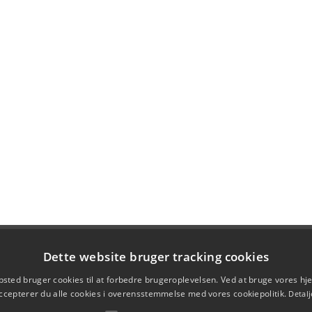
Dette website bruger tracking cookies
sted bruger cookies til at forbedre brugeroplevelsen. Ved at bruge vores 
ccepterer du alle cookies i overensstemmelse med vores cookiepolitik.
Detalj