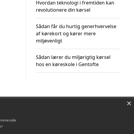
Hvordan teknologi i fremtiden kan
revolutionere din kørsel
Sådan får du hurtig generhvervelse
af kørekort og kører mere
miljøvenligt
Sådan lærer du miljørigtig kørsel
hos en køreskole i Gentofte
×
Om / kontakt
Blog
Betingelser
hjemmeside
er