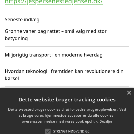
https://jespersehestedjensen.dk/
Seneste indlæg
Grønne vaner bag rattet – små valg med stor
betydning
Miljørigtig transport i en moderne hverdag
Hvordan teknologi i fremtiden kan revolutionere din
kørsel
×
Sådan får du hurtig generhvervelse af kørekort og
Dette website bruger tracking cookies
kører mere miljøvenligt
Dette websted bruger cookies til at forbedre brugeroplevelsen. Ved
at bruge vores hjemmeside accepterer du alle cookies i
Sådan lærer du miljørigtig kørsel hos en køreskole i
overensstemmelse med vores cookiepolitik.
Detaljer
Gentofte
STRENGT NØDVENDIGE