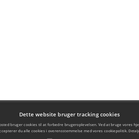
Dette website bruger tracking cookies
sted bruger cookies til at forbedre brugeroplevelsen. Ved at bruge vores 
ccepterer du alle cookies i overensstemmelse med vores cookiepolitik.
Detalj