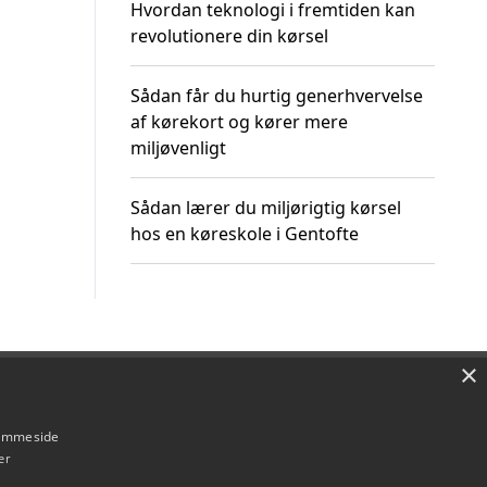
Hvordan teknologi i fremtiden kan
revolutionere din kørsel
Sådan får du hurtig generhvervelse
af kørekort og kører mere
miljøvenligt
Sådan lærer du miljørigtig kørsel
hos en køreskole i Gentofte
×
Om / kontakt
Blog
Betingelser
hjemmeside
er