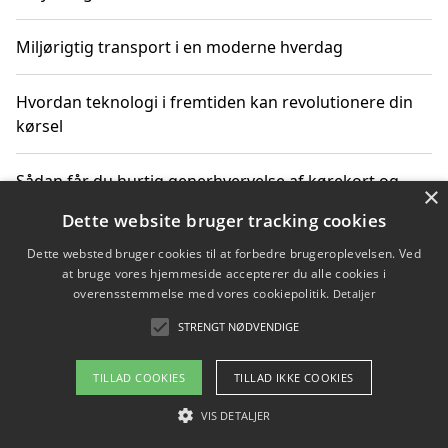
Miljørigtig transport i en moderne hverdag
Hvordan teknologi i fremtiden kan revolutionere din
kørsel
Sådan får du hurtig generhvervelse af kørekort og
×
kører mere miljøvenligt
Dette website bruger tracking cookies
Dette websted bruger cookies til at forbedre brugeroplevelsen. Ved
Sådan lærer du miljørigtig kørsel hos en køreskole i
at bruge vores hjemmeside accepterer du alle cookies i
Gentofte
overensstemmelse med vores cookiepolitik.
Detaljer
STRENGT NØDVENDIGE
Copyright 2026 - Pilanto Aps
TILLAD COOKIES
TILLAD IKKE COOKIES
Om / kontakt
Blog
Betingelser
VIS DETALJER