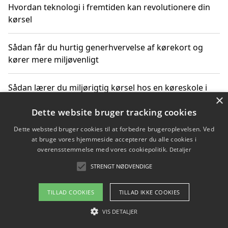
Hvordan teknologi i fremtiden kan revolutionere din
kørsel
Sådan får du hurtig generhvervelse af kørekort og
kører mere miljøvenligt
Sådan lærer du miljørigtig kørsel hos en køreskole i
×
Gentofte
Dette website bruger tracking cookies
Dette websted bruger cookies til at forbedre brugeroplevelsen. Ved
at bruge vores hjemmeside accepterer du alle cookies i
Copyright 2026 - Pilanto Aps
overensstemmelse med vores cookiepolitik.
Detaljer
Om / kontakt
Blog
Betingelser
STRENGT NØDVENDIGE
TILLAD COOKIES
TILLAD IKKE COOKIES
VIS DETALJER