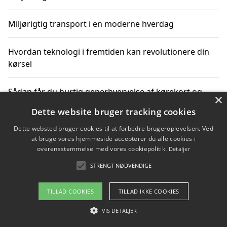
Miljørigtig transport i en moderne hverdag
Hvordan teknologi i fremtiden kan revolutionere din
kørsel
Sådan får du hurtig generhvervelse af kørekort og
×
kører mere miljøvenligt
Dette website bruger tracking cookies
Dette websted bruger cookies til at forbedre brugeroplevelsen. Ved
Sådan lærer du miljørigtig kørsel hos en køreskole i
at bruge vores hjemmeside accepterer du alle cookies i
Gentofte
overensstemmelse med vores cookiepolitik.
Detaljer
STRENGT NØDVENDIGE
Copyright 2026 - Pilanto Aps
TILLAD COOKIES
TILLAD IKKE COOKIES
Om / kontakt
Blog
Betingelser
VIS DETALJER