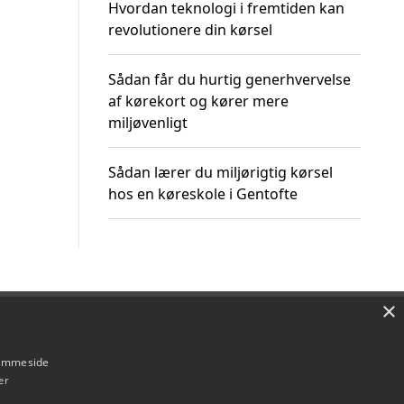
Hvordan teknologi i fremtiden kan
revolutionere din kørsel
Sådan får du hurtig generhvervelse
af kørekort og kører mere
miljøvenligt
Sådan lærer du miljørigtig kørsel
hos en køreskole i Gentofte
×
Om / kontakt
Blog
Betingelser
hjemmeside
er