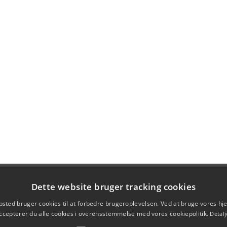
Dette website bruger tracking cookies
sted bruger cookies til at forbedre brugeroplevelsen. Ved at bruge vores 
ccepterer du alle cookies i overensstemmelse med vores cookiepolitik.
Detalj