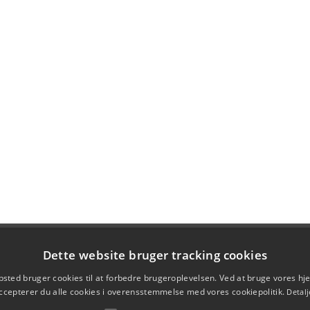
Dette website bruger tracking cookies
sted bruger cookies til at forbedre brugeroplevelsen. Ved at bruge vores 
ccepterer du alle cookies i overensstemmelse med vores cookiepolitik.
Detalj