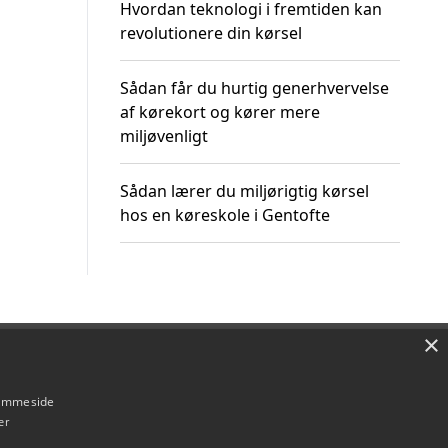
Hvordan teknologi i fremtiden kan
revolutionere din kørsel
Sådan får du hurtig generhvervelse
af kørekort og kører mere
miljøvenligt
Sådan lærer du miljørigtig kørsel
hos en køreskole i Gentofte
×
Om / kontakt
Blog
Betingelser
hjemmeside
er