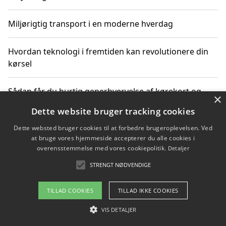
Miljørigtig transport i en moderne hverdag
Hvordan teknologi i fremtiden kan revolutionere din
kørsel
Sådan får du hurtig generhvervelse af kørekort og
×
kører mere miljøvenligt
Dette website bruger tracking cookies
Dette websted bruger cookies til at forbedre brugeroplevelsen. Ved
Sådan lærer du miljørigtig kørsel hos en køreskole i
at bruge vores hjemmeside accepterer du alle cookies i
Gentofte
overensstemmelse med vores cookiepolitik.
Detaljer
STRENGT NØDVENDIGE
Copyright 2026 - Pilanto Aps
TILLAD COOKIES
TILLAD IKKE COOKIES
Om / kontakt
Blog
Betingelser
VIS DETALJER