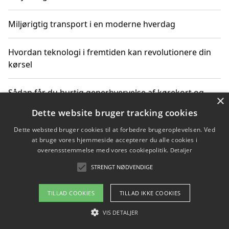
Miljørigtig transport i en moderne hverdag
Hvordan teknologi i fremtiden kan revolutionere din
kørsel
Sådan får du hurtig generhvervelse af kørekort og
×
kører mere miljøvenligt
Dette website bruger tracking cookies
Dette websted bruger cookies til at forbedre brugeroplevelsen. Ved
Sådan lærer du miljørigtig kørsel hos en køreskole i
at bruge vores hjemmeside accepterer du alle cookies i
Gentofte
overensstemmelse med vores cookiepolitik.
Detaljer
STRENGT NØDVENDIGE
Copyright 2026 - Pilanto Aps
TILLAD COOKIES
TILLAD IKKE COOKIES
Om / kontakt
Blog
Betingelser
VIS DETALJER