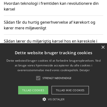
Hvordan teknologi i fremtiden kan revolutionere din
kørsel
Sådan får du hurtig generhvervelse af kørekort og
kører mere miljøvenligt
Sådan lærer du miljørigtig kørsel hos en køreskole i
×
Gentofte
Dette website bruger tracking cookies
Dette websted bruger cookies til at forbedre brugeroplevelsen. Ved
at bruge vores hjemmeside accepterer du alle cookies i
Copyright 2026 - Pilanto Aps
overensstemmelse med vores cookiepolitik.
Detaljer
Om / kontakt
Blog
Betingelser
STRENGT NØDVENDIGE
TILLAD COOKIES
TILLAD IKKE COOKIES
VIS DETALJER