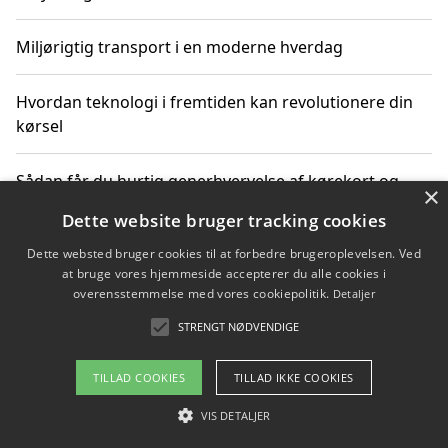
Miljørigtig transport i en moderne hverdag
Hvordan teknologi i fremtiden kan revolutionere din
kørsel
Sådan får du hurtig generhvervelse af kørekort og
×
kører mere miljøvenligt
Dette website bruger tracking cookies
Dette websted bruger cookies til at forbedre brugeroplevelsen. Ved
Sådan lærer du miljørigtig kørsel hos en køreskole i
at bruge vores hjemmeside accepterer du alle cookies i
Gentofte
overensstemmelse med vores cookiepolitik.
Detaljer
STRENGT NØDVENDIGE
Copyright 2026 - Pilanto Aps
TILLAD COOKIES
TILLAD IKKE COOKIES
Om / kontakt
Blog
Betingelser
VIS DETALJER