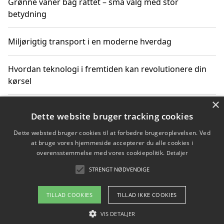
Grønne vaner bag rattet – små valg med stor
betydning
Miljørigtig transport i en moderne hverdag
Hvordan teknologi i fremtiden kan revolutionere din
kørsel
×
Sådan får du hurtig generhvervelse af kørekort og
Dette website bruger tracking cookies
kører mere miljøvenligt
Dette websted bruger cookies til at forbedre brugeroplevelsen. Ved
at bruge vores hjemmeside accepterer du alle cookies i
Sådan lærer du miljørigtig kørsel hos en køreskole i
overensstemmelse med vores cookiepolitik.
Detaljer
Gentofte
STRENGT NØDVENDIGE
TILLAD COOKIES
TILLAD IKKE COOKIES
Copyright 2026 - Pilanto Aps
VIS DETALJER
Om / kontakt
Blog
Betingelser