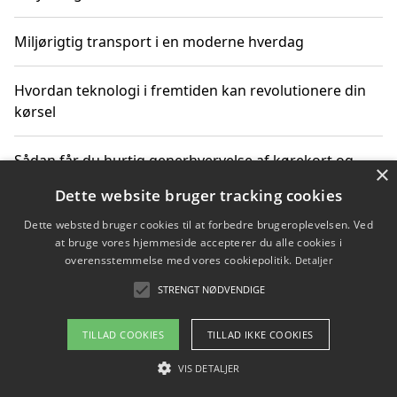
Miljørigtig transport i en moderne hverdag
Hvordan teknologi i fremtiden kan revolutionere din
kørsel
Sådan får du hurtig generhvervelse af kørekort og
×
kører mere miljøvenligt
Dette website bruger tracking cookies
Dette websted bruger cookies til at forbedre brugeroplevelsen. Ved
Sådan lærer du miljørigtig kørsel hos en køreskole i
at bruge vores hjemmeside accepterer du alle cookies i
Gentofte
overensstemmelse med vores cookiepolitik.
Detaljer
STRENGT NØDVENDIGE
Copyright 2026 - Pilanto Aps
TILLAD COOKIES
TILLAD IKKE COOKIES
Om / kontakt
Blog
Betingelser
VIS DETALJER