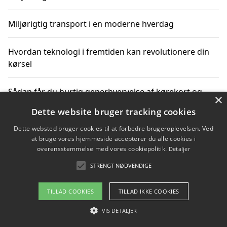
Miljørigtig transport i en moderne hverdag
Hvordan teknologi i fremtiden kan revolutionere din
kørsel
Sådan får du hurtig generhvervelse af kørekort og
×
kører mere miljøvenligt
Dette website bruger tracking cookies
Dette websted bruger cookies til at forbedre brugeroplevelsen. Ved
Sådan lærer du miljørigtig kørsel hos en køreskole i
at bruge vores hjemmeside accepterer du alle cookies i
Gentofte
overensstemmelse med vores cookiepolitik.
Detaljer
STRENGT NØDVENDIGE
Copyright 2026 - Pilanto Aps
TILLAD COOKIES
TILLAD IKKE COOKIES
Om / kontakt
Blog
Betingelser
VIS DETALJER