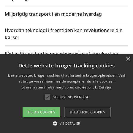
Miljørigtig transport i en moderne hverdag
Hvordan teknologi i fremtiden kan revolutionere din
kørsel
Sådan får du hurtig generhvervelse af kørekort og
×
kører mere miljøvenligt
Dette website bruger tracking cookies
Dette websted bruger cookies til at forbedre brugeroplevelsen. Ved
Sådan lærer du miljørigtig kørsel hos en køreskole i
at bruge vores hjemmeside accepterer du alle cookies i
Gentofte
overensstemmelse med vores cookiepolitik.
Detaljer
STRENGT NØDVENDIGE
Copyright 2026 - Pilanto Aps
TILLAD COOKIES
TILLAD IKKE COOKIES
Om / kontakt
Blog
Betingelser
VIS DETALJER