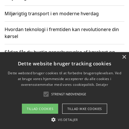
Miljørigtig transport i en moderne hverdag
Hvordan teknologi i fremtiden kan revolutionere din
kørsel
Sådan får du hurtig generhvervelse af kørekort og
×
kører mere miljøvenligt
Dette website bruger tracking cookies
Dette websted bruger cookies til at forbedre brugeroplevelsen. Ved
Sådan lærer du miljørigtig kørsel hos en køreskole i
at bruge vores hjemmeside accepterer du alle cookies i
Gentofte
overensstemmelse med vores cookiepolitik.
Detaljer
STRENGT NØDVENDIGE
Copyright 2026 - Pilanto Aps
TILLAD COOKIES
TILLAD IKKE COOKIES
Om / kontakt
Blog
Betingelser
VIS DETALJER