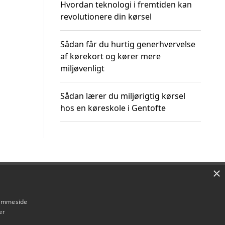
Hvordan teknologi i fremtiden kan
revolutionere din kørsel
Sådan får du hurtig generhvervelse
af kørekort og kører mere
miljøvenligt
Sådan lærer du miljørigtig kørsel
hos en køreskole i Gentofte
×
Om / kontakt
Blog
Betingelser
hjemmeside
er