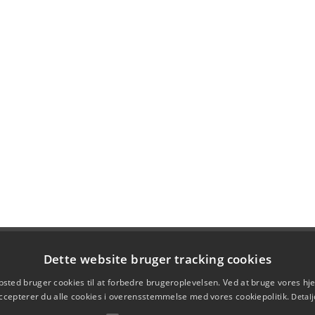
Dette website bruger tracking cookies
sted bruger cookies til at forbedre brugeroplevelsen. Ved at bruge vores 
ccepterer du alle cookies i overensstemmelse med vores cookiepolitik.
Detalj