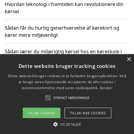
Hvordan teknologi i fremtiden kan revolutionere din
kørsel
Sådan får du hurtig generhvervelse af kørekort og
kører mere miljøvenligt
Sådan lærer du miljørigtig kørsel hos en køreskole i
×
Gentofte
Dette website bruger tracking cookies
Dette websted bruger cookies til at forbedre brugeroplevelsen. Ved
at bruge vores hjemmeside accepterer du alle cookies i
Copyright 2026 - Pilanto Aps
overensstemmelse med vores cookiepolitik.
Detaljer
Om / kontakt
Blog
Betingelser
STRENGT NØDVENDIGE
TILLAD COOKIES
TILLAD IKKE COOKIES
VIS DETALJER