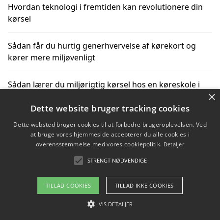
Hvordan teknologi i fremtiden kan revolutionere din
kørsel
Sådan får du hurtig generhvervelse af kørekort og
kører mere miljøvenligt
Sådan lærer du miljørigtig kørsel hos en køreskole i
×
Gentofte
Dette website bruger tracking cookies
Dette websted bruger cookies til at forbedre brugeroplevelsen. Ved
at bruge vores hjemmeside accepterer du alle cookies i
Copyright 2026 - Pilanto Aps
overensstemmelse med vores cookiepolitik.
Detaljer
Om / kontakt
Blog
Betingelser
STRENGT NØDVENDIGE
TILLAD COOKIES
TILLAD IKKE COOKIES
VIS DETALJER