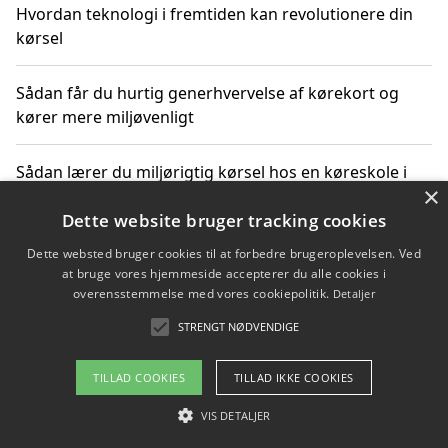
Hvordan teknologi i fremtiden kan revolutionere din
kørsel
Sådan får du hurtig generhvervelse af kørekort og
kører mere miljøvenligt
Sådan lærer du miljørigtig kørsel hos en køreskole i
×
Gentofte
Dette website bruger tracking cookies
Dette websted bruger cookies til at forbedre brugeroplevelsen. Ved
at bruge vores hjemmeside accepterer du alle cookies i
Copyright 2026 - Pilanto Aps
overensstemmelse med vores cookiepolitik.
Detaljer
Om / kontakt
Blog
Betingelser
STRENGT NØDVENDIGE
TILLAD COOKIES
TILLAD IKKE COOKIES
VIS DETALJER