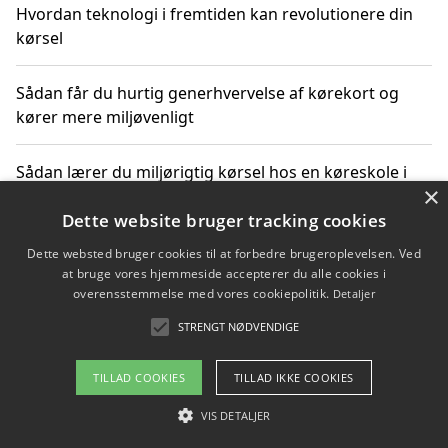
Hvordan teknologi i fremtiden kan revolutionere din
kørsel
Sådan får du hurtig generhvervelse af kørekort og
kører mere miljøvenligt
Sådan lærer du miljørigtig kørsel hos en køreskole i
×
Gentofte
Dette website bruger tracking cookies
Dette websted bruger cookies til at forbedre brugeroplevelsen. Ved
at bruge vores hjemmeside accepterer du alle cookies i
Copyright 2026 - Pilanto Aps
overensstemmelse med vores cookiepolitik.
Detaljer
Om / kontakt
Blog
Betingelser
STRENGT NØDVENDIGE
TILLAD COOKIES
TILLAD IKKE COOKIES
VIS DETALJER