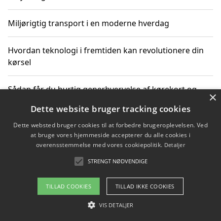
Miljørigtig transport i en moderne hverdag
Hvordan teknologi i fremtiden kan revolutionere din
kørsel
Sådan får du hurtig generhvervelse af kørekort og
×
kører mere miljøvenligt
Dette website bruger tracking cookies
Dette websted bruger cookies til at forbedre brugeroplevelsen. Ved
Sådan lærer du miljørigtig kørsel hos en køreskole i
at bruge vores hjemmeside accepterer du alle cookies i
Gentofte
overensstemmelse med vores cookiepolitik.
Detaljer
STRENGT NØDVENDIGE
Copyright 2026 - Pilanto Aps
TILLAD COOKIES
TILLAD IKKE COOKIES
Om / kontakt
Blog
Betingelser
VIS DETALJER