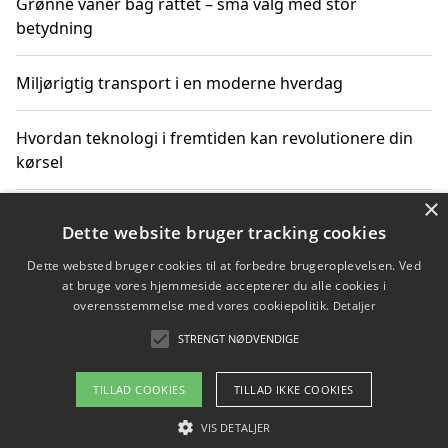
Grønne vaner bag rattet – små valg med stor
betydning
Miljørigtig transport i en moderne hverdag
Hvordan teknologi i fremtiden kan revolutionere din
kørsel
×
Sådan får du hurtig generhvervelse af kørekort og
Dette website bruger tracking cookies
kører mere miljøvenligt
Dette websted bruger cookies til at forbedre brugeroplevelsen. Ved
at bruge vores hjemmeside accepterer du alle cookies i
Sådan lærer du miljørigtig kørsel hos en køreskole i
overensstemmelse med vores cookiepolitik.
Detaljer
Gentofte
STRENGT NØDVENDIGE
TILLAD COOKIES
TILLAD IKKE COOKIES
Copyright 2026 - Pilanto Aps
VIS DETALJER
Om / kontakt
Blog
Betingelser