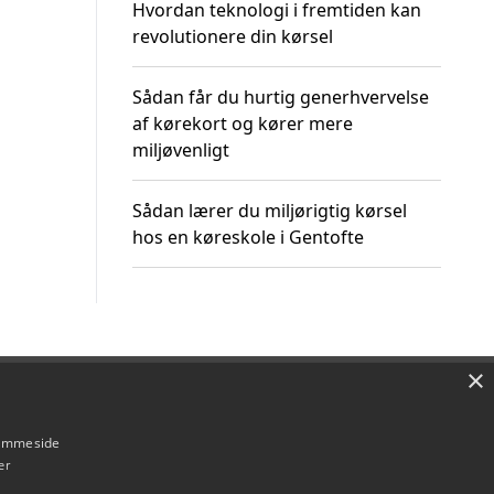
Hvordan teknologi i fremtiden kan
revolutionere din kørsel
Sådan får du hurtig generhvervelse
af kørekort og kører mere
miljøvenligt
Sådan lærer du miljørigtig kørsel
hos en køreskole i Gentofte
×
Om / kontakt
Blog
Betingelser
hjemmeside
er