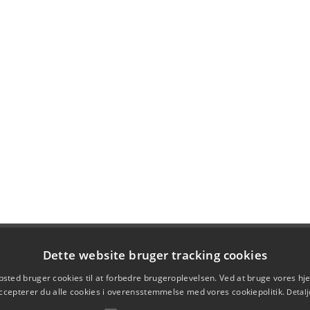
Dette website bruger tracking cookies
sted bruger cookies til at forbedre brugeroplevelsen. Ved at bruge vores 
ccepterer du alle cookies i overensstemmelse med vores cookiepolitik.
Detalj