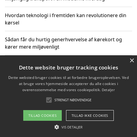
Hvordan teknologi i fremtiden kan revolutionere din
kørsel
Sådan får du hurtig generhvervelse af kørekort og
kører mere miljøvenligt
×
Sådan lærer du miljørigtig kørsel hos en køreskole i
Dette website bruger tracking cookies
Gentofte
Dette websted bruger cookies til at forbedre brugeroplevelsen. Ved
at bruge vores hjemmeside accepterer du alle cookies i
overensstemmelse med vores cookiepolitik.
Detaljer
Copyright 2026 - Pilanto Aps
STRENGT NØDVENDIGE
Om / kontakt
Blog
Betingelser
TILLAD COOKIES
TILLAD IKKE COOKIES
VIS DETALJER