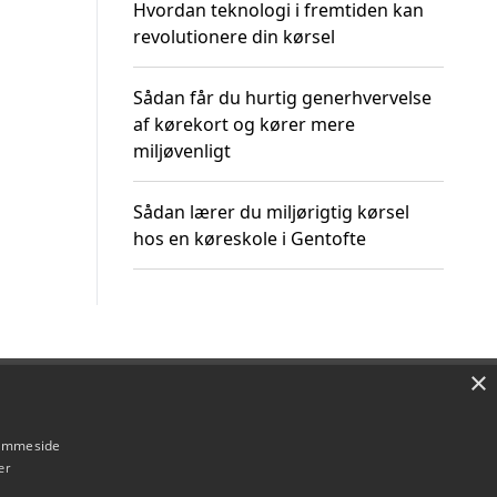
Hvordan teknologi i fremtiden kan
revolutionere din kørsel
Sådan får du hurtig generhvervelse
af kørekort og kører mere
miljøvenligt
Sådan lærer du miljørigtig kørsel
hos en køreskole i Gentofte
×
Om / kontakt
Blog
Betingelser
hjemmeside
er