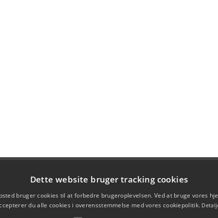
Dette website bruger tracking cookies
sted bruger cookies til at forbedre brugeroplevelsen. Ved at bruge vores 
ccepterer du alle cookies i overensstemmelse med vores cookiepolitik.
Detalj