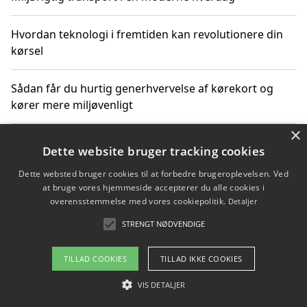
Hvordan teknologi i fremtiden kan revolutionere din
kørsel
Sådan får du hurtig generhvervelse af kørekort og
kører mere miljøvenligt
×
Sådan lærer du miljørigtig kørsel hos en køreskole i
Dette website bruger tracking cookies
Gentofte
Dette websted bruger cookies til at forbedre brugeroplevelsen. Ved
at bruge vores hjemmeside accepterer du alle cookies i
overensstemmelse med vores cookiepolitik.
Detaljer
Copyright 2026 - Pilanto Aps
STRENGT NØDVENDIGE
Om / kontakt
Blog
Betingelser
TILLAD COOKIES
TILLAD IKKE COOKIES
VIS DETALJER