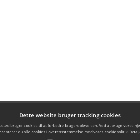
Dette website bruger tracking cookies
sted bruger cookies til at forbedre brugeroplevelsen. Ved at bruge vores 
ccepterer du alle cookies i overensstemmelse med vores cookiepolitik.
Detalj