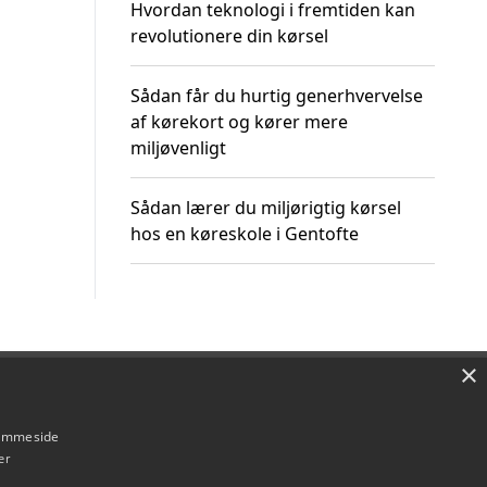
Hvordan teknologi i fremtiden kan
revolutionere din kørsel
Sådan får du hurtig generhvervelse
af kørekort og kører mere
miljøvenligt
Sådan lærer du miljørigtig kørsel
hos en køreskole i Gentofte
×
Om / kontakt
Blog
Betingelser
hjemmeside
er