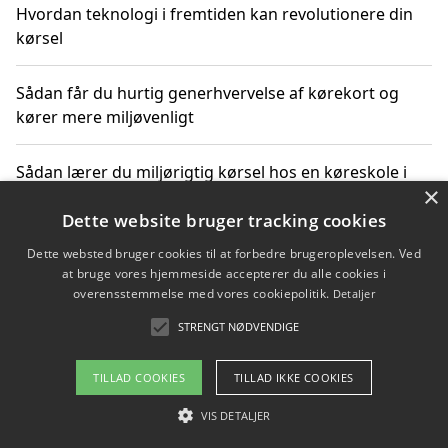
Hvordan teknologi i fremtiden kan revolutionere din
kørsel
Sådan får du hurtig generhvervelse af kørekort og
kører mere miljøvenligt
Sådan lærer du miljørigtig kørsel hos en køreskole i
×
Gentofte
Dette website bruger tracking cookies
Dette websted bruger cookies til at forbedre brugeroplevelsen. Ved
at bruge vores hjemmeside accepterer du alle cookies i
Copyright 2026 - Pilanto Aps
overensstemmelse med vores cookiepolitik.
Detaljer
Om / kontakt
Blog
Betingelser
STRENGT NØDVENDIGE
TILLAD COOKIES
TILLAD IKKE COOKIES
VIS DETALJER