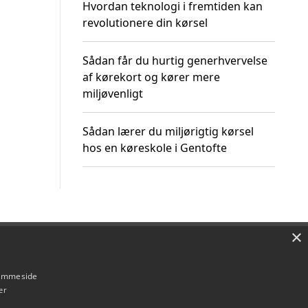
Hvordan teknologi i fremtiden kan
revolutionere din kørsel
Sådan får du hurtig generhvervelse
af kørekort og kører mere
miljøvenligt
Sådan lærer du miljørigtig kørsel
hos en køreskole i Gentofte
×
Om / kontakt
Blog
Betingelser
hjemmeside
er