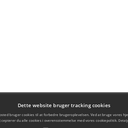
Dette website bruger tracking cookies
sted bruger cookies til at forbedre brugeroplevelsen. Ved at bruge vores 
ccepterer du alle cookies i overensstemmelse med vores cookiepolitik.
Detalj