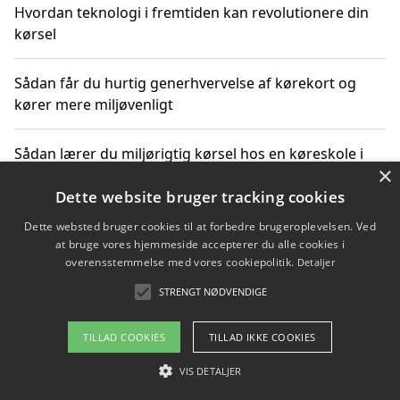
Hvordan teknologi i fremtiden kan revolutionere din
kørsel
Sådan får du hurtig generhvervelse af kørekort og
kører mere miljøvenligt
Sådan lærer du miljørigtig kørsel hos en køreskole i
×
Gentofte
Dette website bruger tracking cookies
Dette websted bruger cookies til at forbedre brugeroplevelsen. Ved
at bruge vores hjemmeside accepterer du alle cookies i
Copyright 2026 - Pilanto Aps
overensstemmelse med vores cookiepolitik.
Detaljer
Om / kontakt
Blog
Betingelser
STRENGT NØDVENDIGE
TILLAD COOKIES
TILLAD IKKE COOKIES
VIS DETALJER