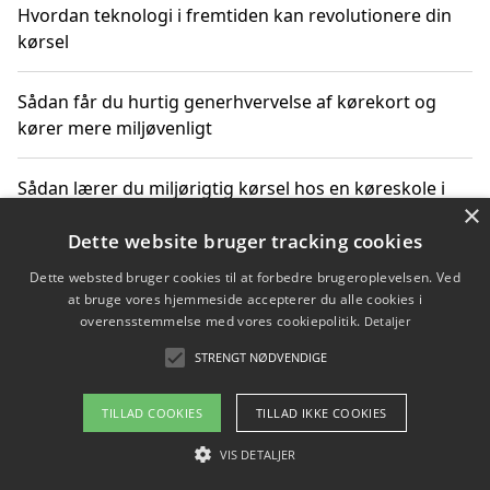
Hvordan teknologi i fremtiden kan revolutionere din
kørsel
Sådan får du hurtig generhvervelse af kørekort og
kører mere miljøvenligt
Sådan lærer du miljørigtig kørsel hos en køreskole i
×
Gentofte
Dette website bruger tracking cookies
Dette websted bruger cookies til at forbedre brugeroplevelsen. Ved
at bruge vores hjemmeside accepterer du alle cookies i
Copyright 2026 - Pilanto Aps
overensstemmelse med vores cookiepolitik.
Detaljer
Om / kontakt
Blog
Betingelser
STRENGT NØDVENDIGE
TILLAD COOKIES
TILLAD IKKE COOKIES
VIS DETALJER