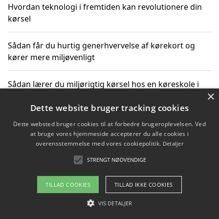
Hvordan teknologi i fremtiden kan revolutionere din
kørsel
Sådan får du hurtig generhvervelse af kørekort og
kører mere miljøvenligt
Sådan lærer du miljørigtig kørsel hos en køreskole i
×
Gentofte
Dette website bruger tracking cookies
Dette websted bruger cookies til at forbedre brugeroplevelsen. Ved
at bruge vores hjemmeside accepterer du alle cookies i
Copyright 2026 - Pilanto Aps
overensstemmelse med vores cookiepolitik.
Detaljer
Om / kontakt
Blog
Betingelser
STRENGT NØDVENDIGE
TILLAD COOKIES
TILLAD IKKE COOKIES
VIS DETALJER