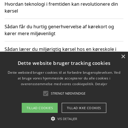
Hvordan teknologi i fremtiden kan revolutionere din
kørsel
Sådan får du hurtig generhvervelse af kørekort og
kører mere miljøvenligt
Sådan lærer du miljørigtig kørsel hos en køreskole i
×
Gentofte
Dette website bruger tracking cookies
Dette websted bruger cookies til at forbedre brugeroplevelsen. Ved
at bruge vores hjemmeside accepterer du alle cookies i
Copyright 2026 - Pilanto Aps
overensstemmelse med vores cookiepolitik.
Detaljer
Om / kontakt
Blog
Betingelser
STRENGT NØDVENDIGE
TILLAD COOKIES
TILLAD IKKE COOKIES
VIS DETALJER