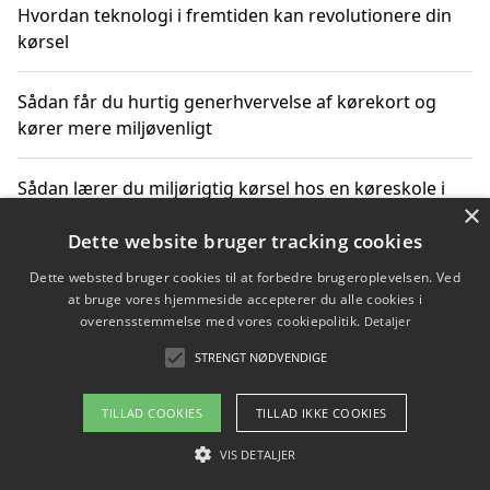
Hvordan teknologi i fremtiden kan revolutionere din
kørsel
Sådan får du hurtig generhvervelse af kørekort og
kører mere miljøvenligt
Sådan lærer du miljørigtig kørsel hos en køreskole i
×
Gentofte
Dette website bruger tracking cookies
Dette websted bruger cookies til at forbedre brugeroplevelsen. Ved
at bruge vores hjemmeside accepterer du alle cookies i
Copyright 2026 - Pilanto Aps
overensstemmelse med vores cookiepolitik.
Detaljer
Om / kontakt
Blog
Betingelser
STRENGT NØDVENDIGE
TILLAD COOKIES
TILLAD IKKE COOKIES
VIS DETALJER