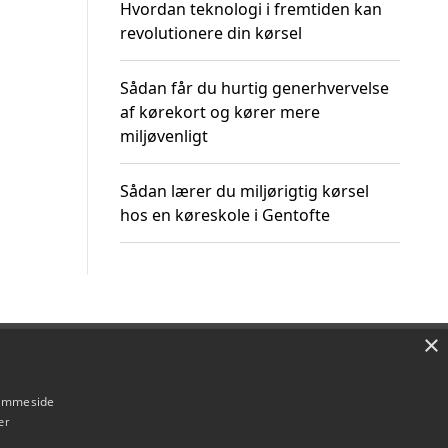
Hvordan teknologi i fremtiden kan
revolutionere din kørsel
Sådan får du hurtig generhvervelse
af kørekort og kører mere
miljøvenligt
Sådan lærer du miljørigtig kørsel
hos en køreskole i Gentofte
×
Om / kontakt
Blog
Betingelser
hjemmeside
er