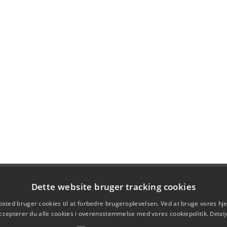
Dette website bruger tracking cookies
sted bruger cookies til at forbedre brugeroplevelsen. Ved at bruge vores 
ccepterer du alle cookies i overensstemmelse med vores cookiepolitik.
Detalj