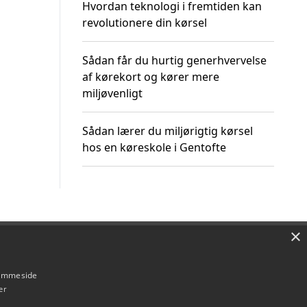
Hvordan teknologi i fremtiden kan
revolutionere din kørsel
Sådan får du hurtig generhvervelse
af kørekort og kører mere
miljøvenligt
Sådan lærer du miljørigtig kørsel
hos en køreskole i Gentofte
×
Om / kontakt
Blog
Betingelser
hjemmeside
er