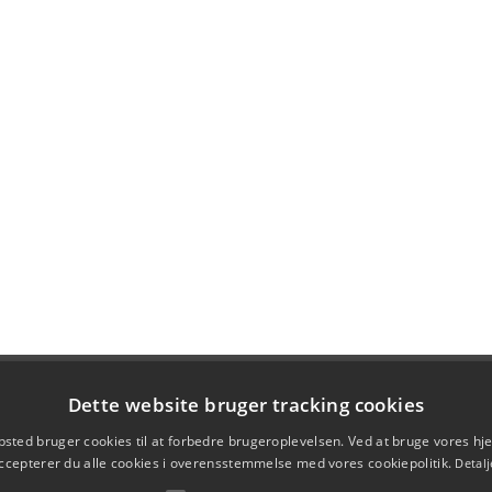
Dette website bruger tracking cookies
sted bruger cookies til at forbedre brugeroplevelsen. Ved at bruge vores 
ccepterer du alle cookies i overensstemmelse med vores cookiepolitik.
Detalj