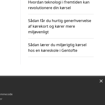
Hvordan teknologi i fremtiden kan
revolutionere din kørsel
Sådan får du hurtig generhvervelse
af kørekort og kører mere
miljøvenligt
Sådan lærer du miljørigtig kørsel
hos en køreskole i Gentofte
×
Om / kontakt
Blog
Betingelser
hjemmeside
er