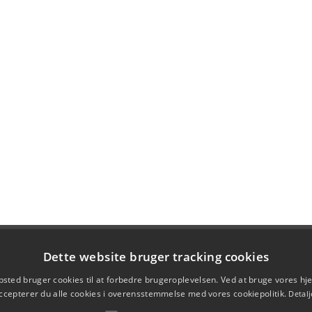
Dette website bruger tracking cookies
sted bruger cookies til at forbedre brugeroplevelsen. Ved at bruge vores 
ccepterer du alle cookies i overensstemmelse med vores cookiepolitik.
Detalj