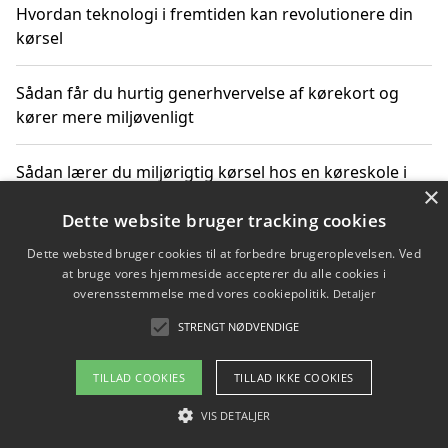
Hvordan teknologi i fremtiden kan revolutionere din
kørsel
Sådan får du hurtig generhvervelse af kørekort og
kører mere miljøvenligt
Sådan lærer du miljørigtig kørsel hos en køreskole i
×
Gentofte
Dette website bruger tracking cookies
Dette websted bruger cookies til at forbedre brugeroplevelsen. Ved
at bruge vores hjemmeside accepterer du alle cookies i
Copyright 2026 - Pilanto Aps
overensstemmelse med vores cookiepolitik.
Detaljer
Om / kontakt
Blog
Betingelser
STRENGT NØDVENDIGE
TILLAD COOKIES
TILLAD IKKE COOKIES
VIS DETALJER