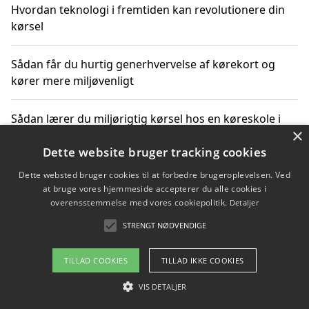
Hvordan teknologi i fremtiden kan revolutionere din
kørsel
Sådan får du hurtig generhvervelse af kørekort og
kører mere miljøvenligt
Sådan lærer du miljørigtig kørsel hos en køreskole i
×
Gentofte
Dette website bruger tracking cookies
Dette websted bruger cookies til at forbedre brugeroplevelsen. Ved
at bruge vores hjemmeside accepterer du alle cookies i
Copyright 2026 - Pilanto Aps
overensstemmelse med vores cookiepolitik.
Detaljer
Om / kontakt
Blog
Betingelser
STRENGT NØDVENDIGE
TILLAD COOKIES
TILLAD IKKE COOKIES
VIS DETALJER