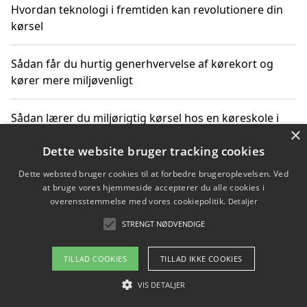
Hvordan teknologi i fremtiden kan revolutionere din
kørsel
Sådan får du hurtig generhvervelse af kørekort og
kører mere miljøvenligt
Sådan lærer du miljørigtig kørsel hos en køreskole i
×
Gentofte
Dette website bruger tracking cookies
Dette websted bruger cookies til at forbedre brugeroplevelsen. Ved
at bruge vores hjemmeside accepterer du alle cookies i
Copyright 2026 - Pilanto Aps
overensstemmelse med vores cookiepolitik.
Detaljer
Om / kontakt
Blog
Betingelser
STRENGT NØDVENDIGE
TILLAD COOKIES
TILLAD IKKE COOKIES
VIS DETALJER