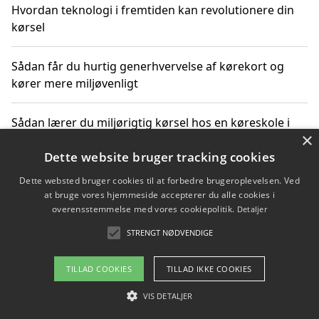
Hvordan teknologi i fremtiden kan revolutionere din
kørsel
Sådan får du hurtig generhvervelse af kørekort og
kører mere miljøvenligt
Sådan lærer du miljørigtig kørsel hos en køreskole i
×
Gentofte
Dette website bruger tracking cookies
Dette websted bruger cookies til at forbedre brugeroplevelsen. Ved
at bruge vores hjemmeside accepterer du alle cookies i
Copyright 2026 - Pilanto Aps
overensstemmelse med vores cookiepolitik.
Detaljer
Om / kontakt
Blog
Betingelser
STRENGT NØDVENDIGE
TILLAD COOKIES
TILLAD IKKE COOKIES
VIS DETALJER