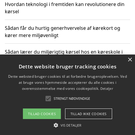
Hvordan teknologi i fremtiden kan revolutionere din
kørsel
Sådan får du hurtig generhvervelse af kørekort og
kører mere miljøvenligt
Sådan lærer du miljørigtig kørsel hos en køreskole i
×
Gentofte
Dette website bruger tracking cookies
Dette websted bruger cookies til at forbedre brugeroplevelsen. Ved
at bruge vores hjemmeside accepterer du alle cookies i
Copyright 2026 - Pilanto Aps
overensstemmelse med vores cookiepolitik.
Detaljer
Om / kontakt
Blog
Betingelser
STRENGT NØDVENDIGE
TILLAD COOKIES
TILLAD IKKE COOKIES
VIS DETALJER