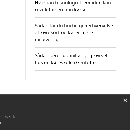
Hvordan teknologi i fremtiden kan
revolutionere din kørsel
Sådan får du hurtig generhvervelse
af kørekort og kører mere
miljøvenligt
Sådan lærer du miljørigtig kørsel
hos en køreskole i Gentofte
×
Om / kontakt
Blog
Betingelser
hjemmeside
er