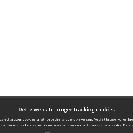
Dette website bruger tracking cookies
sted bruger cookies til at forbedre brugeroplevelsen. Ved at bruge vores 
ccepterer du alle cookies i overensstemmelse med vores cookiepolitik.
Detalj