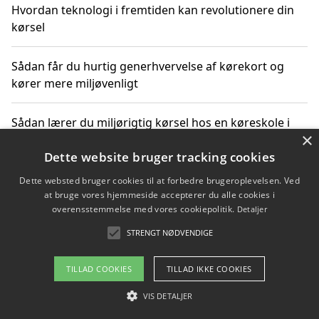
Hvordan teknologi i fremtiden kan revolutionere din
kørsel
Sådan får du hurtig generhvervelse af kørekort og
kører mere miljøvenligt
Sådan lærer du miljørigtig kørsel hos en køreskole i
×
Gentofte
Dette website bruger tracking cookies
Dette websted bruger cookies til at forbedre brugeroplevelsen. Ved
at bruge vores hjemmeside accepterer du alle cookies i
Copyright 2026 - Pilanto Aps
overensstemmelse med vores cookiepolitik.
Detaljer
Om / kontakt
Blog
Betingelser
STRENGT NØDVENDIGE
TILLAD COOKIES
TILLAD IKKE COOKIES
VIS DETALJER