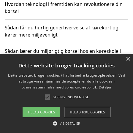
Hvordan teknologi i fremtiden kan revolutionere din
kørsel
Sådan får du hurtig generhvervelse af kørekort og
kører mere miljøvenligt
Sådan lærer du miljørigtig kørsel hos en køreskole i
×
Gentofte
Dette website bruger tracking cookies
Dette websted bruger cookies til at forbedre brugeroplevelsen. Ved
at bruge vores hjemmeside accepterer du alle cookies i
Copyright 2026 - Pilanto Aps
overensstemmelse med vores cookiepolitik.
Detaljer
Om / kontakt
Blog
Betingelser
STRENGT NØDVENDIGE
TILLAD COOKIES
TILLAD IKKE COOKIES
VIS DETALJER