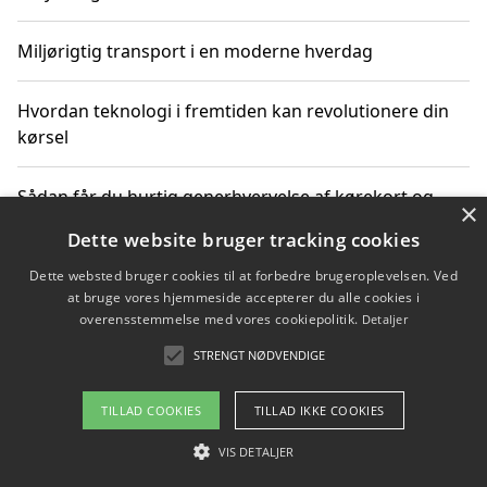
Miljørigtig transport i en moderne hverdag
Hvordan teknologi i fremtiden kan revolutionere din
kørsel
Sådan får du hurtig generhvervelse af kørekort og
×
kører mere miljøvenligt
Dette website bruger tracking cookies
Dette websted bruger cookies til at forbedre brugeroplevelsen. Ved
Sådan lærer du miljørigtig kørsel hos en køreskole i
at bruge vores hjemmeside accepterer du alle cookies i
Gentofte
overensstemmelse med vores cookiepolitik.
Detaljer
STRENGT NØDVENDIGE
Copyright 2026 - Pilanto Aps
TILLAD COOKIES
TILLAD IKKE COOKIES
Om / kontakt
Blog
Betingelser
VIS DETALJER