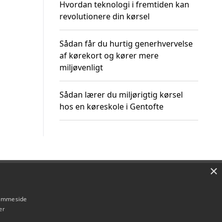
Hvordan teknologi i fremtiden kan
revolutionere din kørsel
Sådan får du hurtig generhvervelse
af kørekort og kører mere
miljøvenligt
Sådan lærer du miljørigtig kørsel
hos en køreskole i Gentofte
×
Om / kontakt
Blog
Betingelser
hjemmeside
er