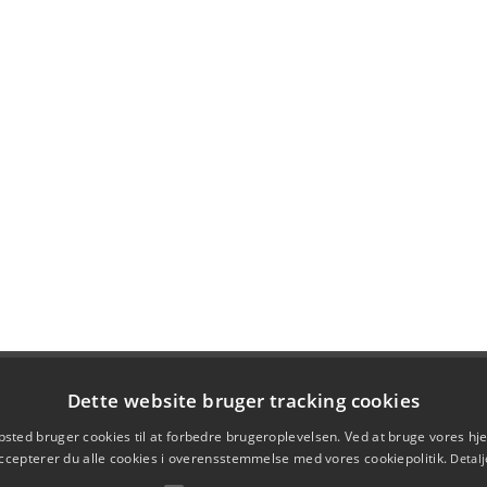
Dette website bruger tracking cookies
sted bruger cookies til at forbedre brugeroplevelsen. Ved at bruge vores 
ccepterer du alle cookies i overensstemmelse med vores cookiepolitik.
Detalj